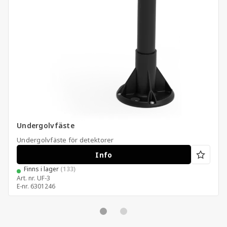
Undergolvfäste
Undergolvfäste för detektorer
Info
Finns i lager
(133)
Art. nr.
UF-3
E-nr.
6301246