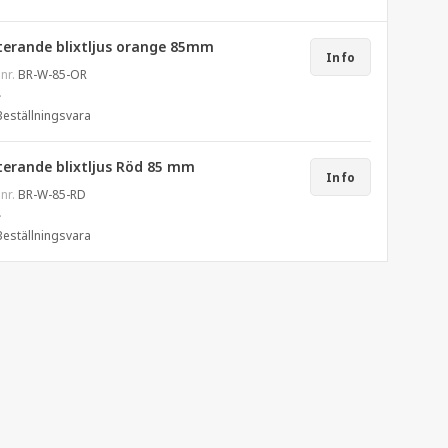
terande blixtljus orange 85mm
Info
 nr.
BR-W-85-OR
.
Beställningsvara
terande blixtljus Röd 85 mm
Info
 nr.
BR-W-85-RD
.
Beställningsvara