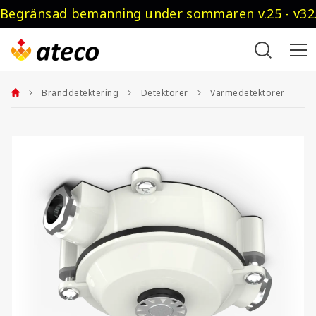
Begränsad bemanning under sommaren v.25 - v32.
Branddetektering
Detektorer
Värmedetektorer