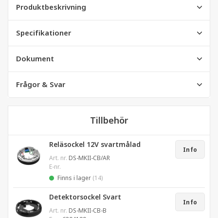
Produktbeskrivning
Specifikationer
Dokument
Frågor & Svar
Tillbehör
Reläsockel 12V svartmålad
Info
Art. nr.
DS-MKII-CB/AR
E-nr.
Finns i lager
(14)
Detektorsockel Svart
Info
Art. nr.
DS-MKII-CB-B