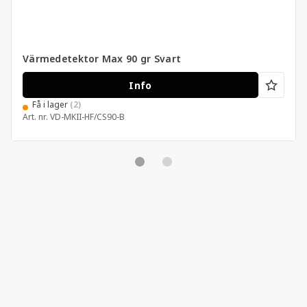
Värmedetektor Max 90 gr Svart
Info
Få i lager
(2)
Art. nr.
VD-MKII-HF/CS90-B