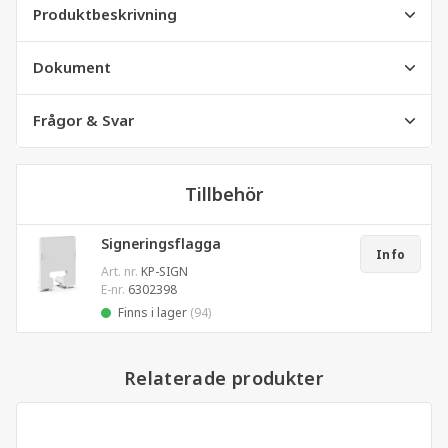
Produktbeskrivning
Dokument
Frågor & Svar
Tillbehör
Signeringsflagga
Info
Art. nr.
KP-SIGN
E-nr.
6302398
Finns i lager
(94)
Relaterade produkter