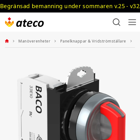
Begränsad bemanning under sommaren v.25 - v32.
Manöverenheter
Panelknappar & Vridströmställare
V