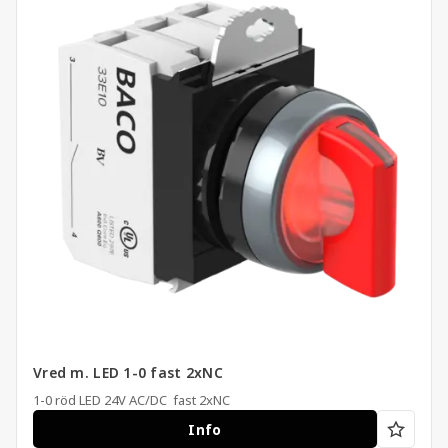
Vred m. LED 1-0 fast 2xNC
1-0 röd LED 24V AC/DC fast 2xNC
Info