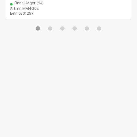
Finns i lager
(94)
Art. nr.
MAN-202
E-nr.
6301297