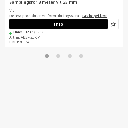
Samplingsrör 3 meter Vit 25 mm
Vit
Denna produkt är en förbrukningsvara -
Läs köpvillkor
Info
Finns i lager
(676)
Art. nr.
ABS-R25-3V
E-nr.
6301241