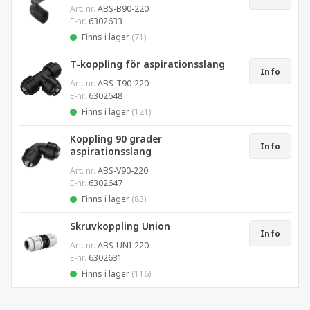
Art. nr.
ABS-B90-220
E-nr.
6302633
Finns i lager
(71)
T-koppling för aspirationsslang
Info
Art. nr.
ABS-T90-220
E-nr.
6302648
Finns i lager
(121)
Koppling 90 grader
Info
aspirationsslang
Art. nr.
ABS-V90-220
E-nr.
6302647
Finns i lager
(83)
Skruvkoppling Union
Info
Art. nr.
ABS-UNI-220
E-nr.
6302631
Finns i lager
(116)