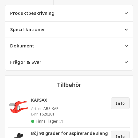
Produktbeskrivning
Specifikationer
Dokument
Frågor & Svar
Tillbehör
KAPSAX
Info
Art. nr.
ABS-KAP
E-nr.
1620201
Finns i lager
(7)
Böj 90 grader för aspirerande slang
Info