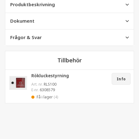
Produktbeskrivning
Dokument
Frågor & Svar
Tillbehör
Rökluckestyrning
Info
Art. nr.
RLS100
E-nr.
6308579
Få i lager
(4)