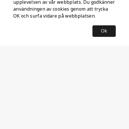
upplevelsen av vår webbplats. Du godkänner
användningen av cookies genom att trycka
OK och surfa vidare på webbplatsen.
Ok
Information
Företagsinformation
Ateco Safety AB
Kumlavägen 63
179 75 SKÅ
Sverige