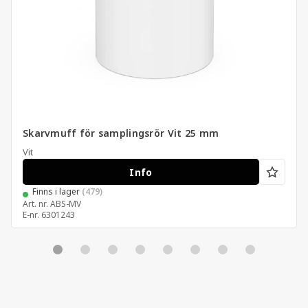
Skarvmuff för samplingsrör Vit 25 mm
Vit
Info
Finns i lager
(479)
Art. nr.
ABS-MV
E-nr.
6301243