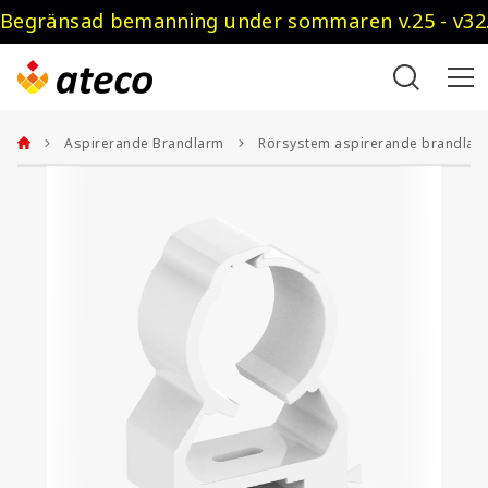
Begränsad bemanning under sommaren v.25 - v32.
Aspirerande Brandlarm
Rörsystem aspirerande brandlar