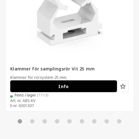
Klammer för samplingsrör Vit 25 mm
Klammer för rörsystem 25 mm.
Info
Finns i lager
(1113)
Art. nr.
ABS-KV
E-nr.
6301307