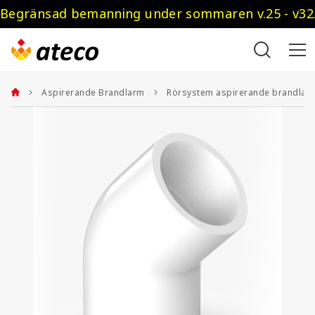
Begränsad bemanning under sommaren v.25 - v32.
Aspirerande Brandlarm
Rörsystem aspirerande brandlar