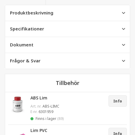
Produktbeskrivning
Specifikationer
Dokument
Frågor & Svar
Tillbehör
ABS Lim
Info
Art. nr.
ABS-LIMC
E-nr.
6301959
Finns i lager
(89)
Lim PVC
Info