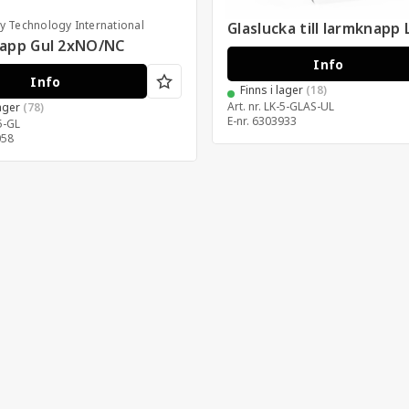
ty Technology International
Glaslucka till larmknapp 
app Gul 2xNO/NC
Info
Info
Finns i lager
(18)
Art. nr.
LK-5-GLAS-UL
lager
(78)
E-nr.
6303933
5-GL
058