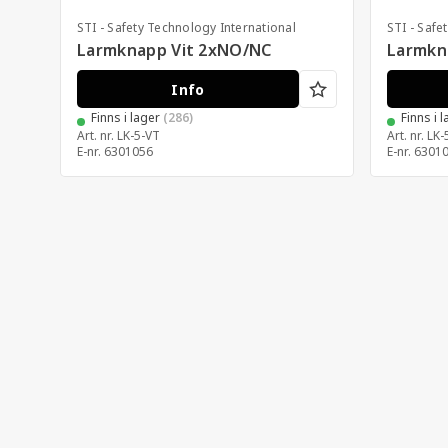
STI - Safety Technology International
STI - Safe
Larmknapp Vit 2xNO/NC
Larmkn
Info
Finns i lager
(286)
Finns i 
Art. nr.
LK-5-VT
Art. nr.
LK-
E-nr.
6301056
E-nr.
6301