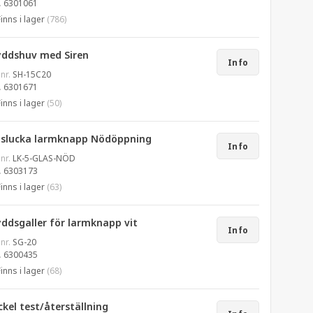
.
6301061
Finns i lager
(786)
yddshuv med Siren
Info
 nr.
SH-15C20
.
6301671
Finns i lager
(50)
aslucka larmknapp Nödöppning
Info
 nr.
LK-5-GLAS-NÖD
.
6303173
Finns i lager
(63)
yddsgaller för larmknapp vit
Info
 nr.
SG-20
.
6300435
Finns i lager
(68)
kel test/återställning