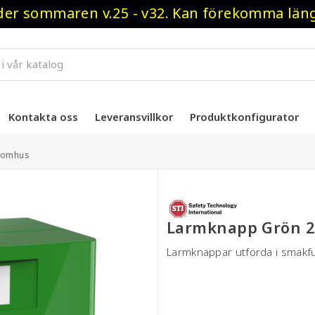
r sommaren v.25 - v32. Kan förekomma längre
Kontakta oss
Leveransvillkor
Produktkonfigurator
nomhus
Larmknapp Grön 
Larmknappar utförda i smakfu