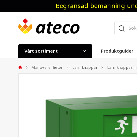
Begränsad bemanning unde
Vårt sortiment
Produktguider
Manöverenheter
Larmknappar
Larmknappar i