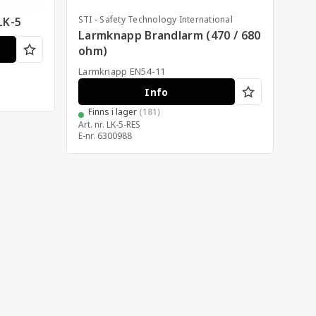
STI - Safety Technology International
STI 
LK-5
Larmknapp Brandlarm (470 / 680
Sky
ohm)
la
Larmknapp EN54-11
2 fä
Info
Finns i lager
(181)
F
Art. nr.
LK-5-RES
Art. 
E-nr.
6300988
E-nr.