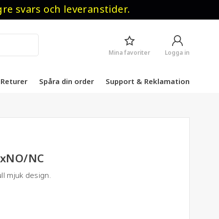
 svars och leveranstider.
Mina favoriter
Logga in
Returer
Spåra din order
Support & Reklamation
2xNO/NC
ll mjuk design.