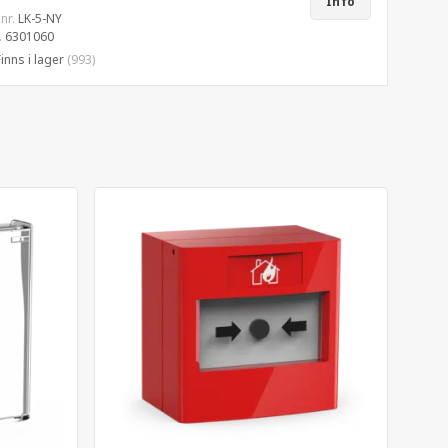
Info
 nr.
LK-5-NY
.
6301060
Finns i lager
(993)