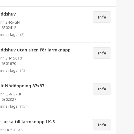
yddshuv
Info
 nr.
SH-5-GN
.
6302412
Finns i lager
(8)
yddshuv utan siren för larmknapp
Info
 nr.
SH-15C10
.
6301670
Finns i lager
(43)
ylt Nödöppning 87x87
Info
 nr.
IS-NÖ-TK
.
6302327
Finns i lager
(154)
slucka till larmknapp LK-5
Info
 nr.
LK-5-GLAS