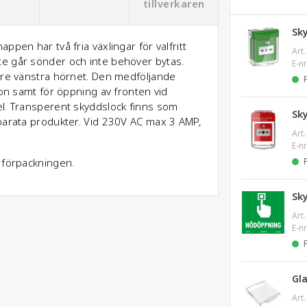
tillverkaren
Sk
pen har två fria växlingar för valfritt
Art.
e går sönder och inte behöver bytas.
E-nr
vre vänstra hörnet. Den medföljande
ion samt för öppning av fronten vid
el. Transperent skyddslock finns som
Sk
parata produkter. Vid 230V AC max 3 AMP,
Art.
E-nr
 förpackningen.
Sk
Art.
E-nr
Gla
Art.