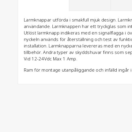
Larmknappar utförda i smakfull mjuk design. Larmknap
användande. Larmknappen har ett tryckglas som int
Utlöst larmknapp indikeras med en signalflagga i ö
nyckeln används för återställning och test av funkt
installation. Larmknapparna levereras med en nyck
tillbehör. Andra typer av skyddshuvar finns som se
Vid 12-24Vdc Max 1 Amp.
Ram för montage utanpåliggande och infälld ingår i