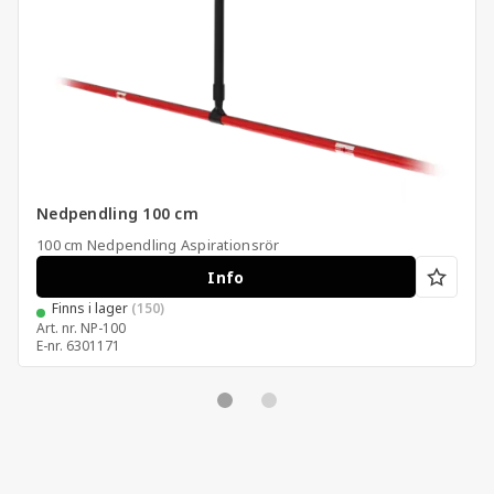
Nedpendling 100 cm
100 cm Nedpendling Aspirationsrör
Info
Finns i lager
(150)
Art. nr.
NP-100
E-nr.
6301171