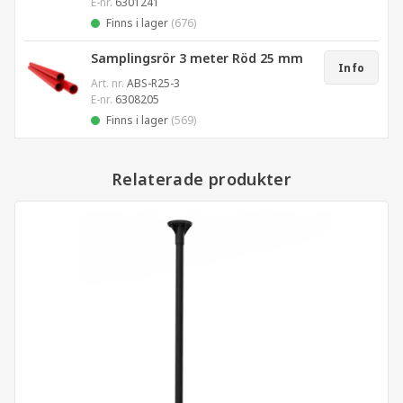
E-nr.
6301241
Finns i lager
(676)
Samplingsrör 3 meter Röd 25 mm
Info
Art. nr.
ABS-R25-3
E-nr.
6308205
Finns i lager
(569)
Relaterade produkter