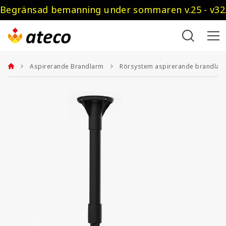
Begränsad bemanning under sommaren v.25 - v32.
Aspirerande Brandlarm
Rörsystem aspirerande brandlar