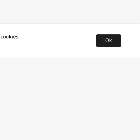
 cookies
Ok
Nyhetsbrev
Anmäl dig till vårt nyhetsbrev och ta del av de senaste
nyheterna och rabatterna.
Prenumerera
Följ oss