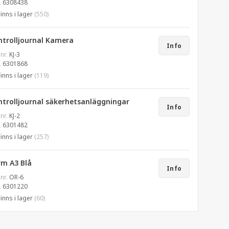
.
6308438
Finns i lager
(550)
ntrolljournal Kamera
Info
 nr.
KJ-3
.
6301868
Finns i lager
(119)
ntrolljournal säkerhetsanläggningar
Info
 nr.
KJ-2
.
6301482
Finns i lager
(257)
rm A3 Blå
Info
 nr.
OR-6
.
6301220
Finns i lager
(60)