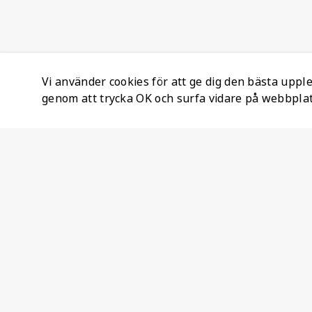
Vi använder cookies för att ge dig den bästa upp
genom att trycka OK och surfa vidare på webbpla
Företagsinformation
Ateco Safety AB
Kumlavägen 63
179 75 SKÅ
Sverige