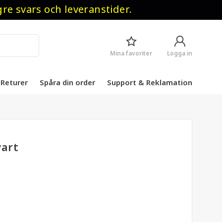
 svars och leveranstider.
Mina favoriter
Logga in
Returer
Spåra din order
Support & Reklamation
vart