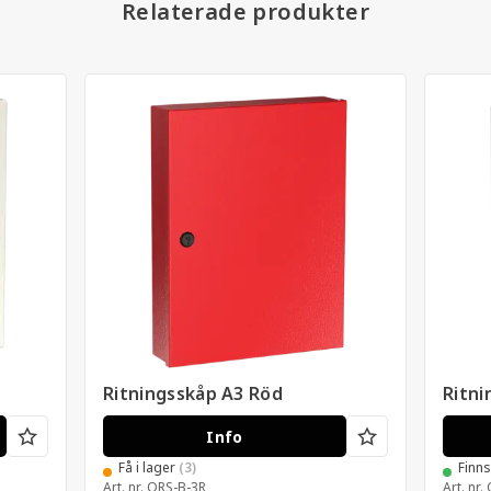
Relaterade produkter
Ritningsskåp A3 Röd
Ritni
Info
Få i lager
(3)
Finn
Art. nr.
ORS-B-3R
Art. nr.