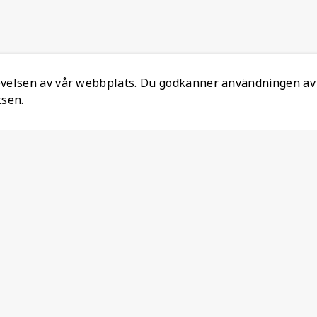
levelsen av vår webbplats. Du godkänner användningen av
tsen.
Information
Ansvarsfull mineralanskaffning
Om oss
Återställ Konto
Lediga jobb
Personuppgiftspolicy