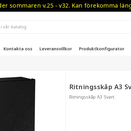
r sommaren v.25 - v32. Kan förekomma längre
Kontakta oss
Leveransvillkor
Produktkonfigurator
Ritningsskåp A3 S
Ritningsskåp A3 Svart.