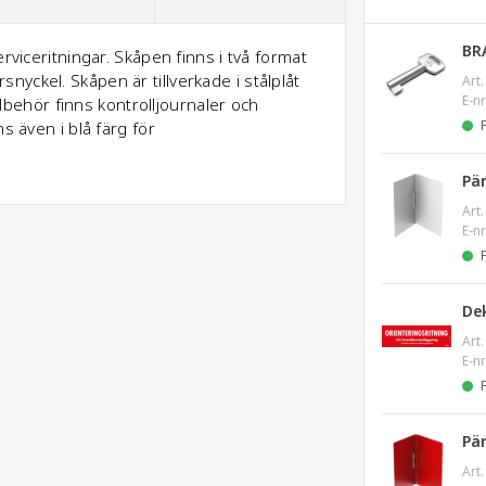
BR
rviceritningar. Skåpen finns i två format
yckel. Skåpen är tillverkade i stålplåt
Art.
E-nr
illbehör finns kontrolljournaler och
s även i blå färg för
Pä
Art.
E-nr
Dek
Art.
E-nr
Pä
Art.