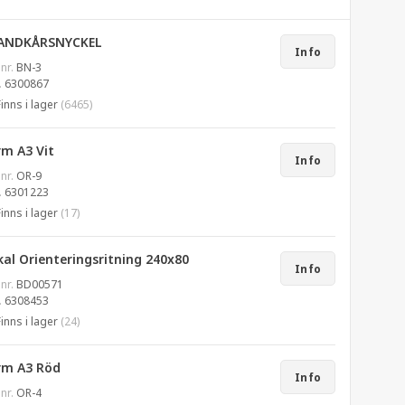
ANDKÅRSNYCKEL
Info
 nr.
BN-3
.
6300867
Finns i lager
(6465)
rm A3 Vit
Info
 nr.
OR-9
.
6301223
Finns i lager
(17)
al Orienteringsritning 240x80
Info
 nr.
BD00571
.
6308453
Finns i lager
(24)
rm A3 Röd
Info
 nr.
OR-4