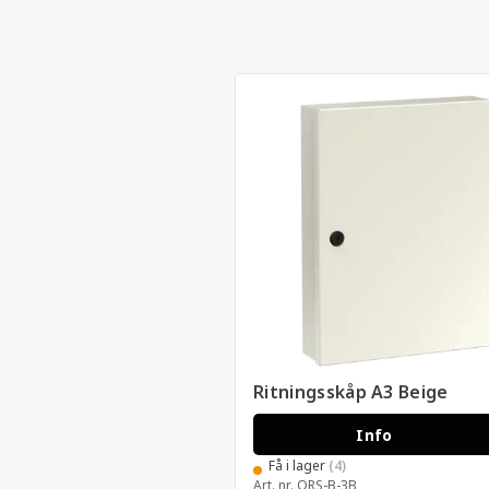
Ritningsskåp A3 Beige
Info
Få i lager
(4)
Art. nr.
ORS-B-3B