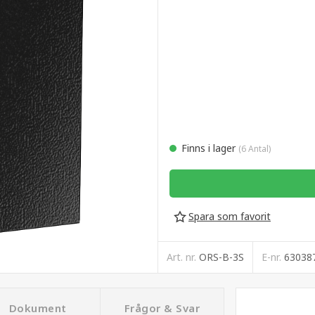
Finns i lager
(6 Antal)
Spara som favorit
Art. nr.
ORS-B-3S
E-nr.
63038
Dokument
Frågor & Svar