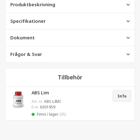
Produktbeskrivning
Specifikationer
Dokument
Frågor & Svar
Tillbehör
ABS Lim
Info
Art. nr.
ABS-LIMC
E-nr.
6301959
Finns i lager
(65)