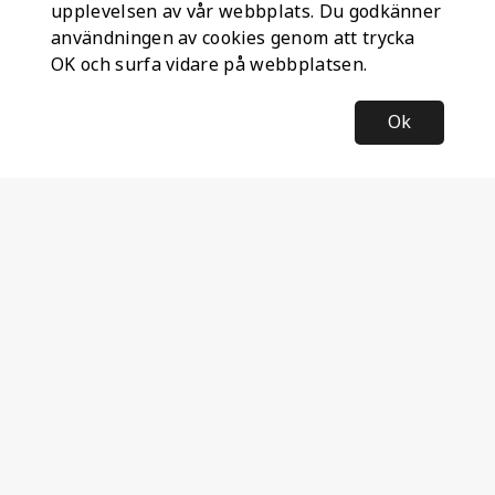
upplevelsen av vår webbplats. Du godkänner
användningen av cookies genom att trycka
OK och surfa vidare på webbplatsen.
Ok
Information
Företagsinformation
Ateco Safety AB
Kumlavägen 63
179 75 SKÅ
Sverige