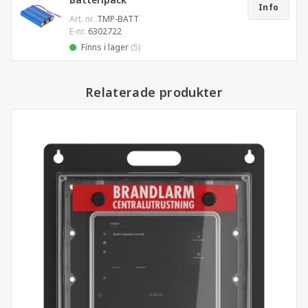
Batteripack
Info
Art. nr.
TMP-BATT
E-nr.
6302722
Finns i lager
(5)
Relaterade produkter