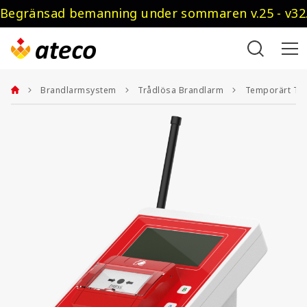
Begränsad bemanning under sommaren v.25 - v32.
Brandlarmsystem
Trådlösa Brandlarm
Temporärt Trå