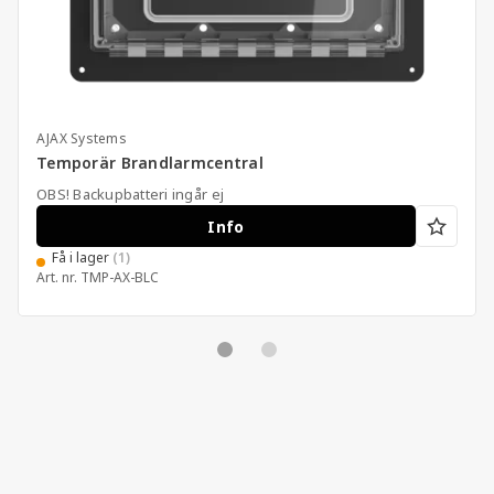
AJAX Systems
Temporär Brandlarmcentral
OBS! Backupbatteri ingår ej
Info
Få i lager
(1)
Art. nr.
TMP-AX-BLC