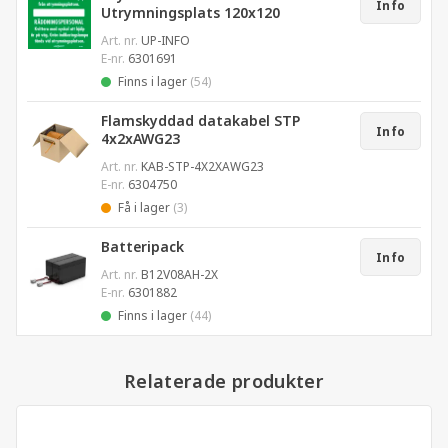
Info
Utrymningsplats 120x120
Art. nr.
UP-INFO
E-nr.
6301691
Finns i lager
(54)
Flamskyddad datakabel STP
Info
4x2xAWG23
Art. nr.
KAB-STP-4X2XAWG23
E-nr.
6304750
Få i lager
(3)
Batteripack
Info
Art. nr.
B12V08AH-2X
E-nr.
6301882
Finns i lager
(44)
Relaterade produkter