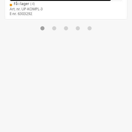
Få i lager
(4)
Art. nr.
UP-KOMPL-3
E-nr.
6303292