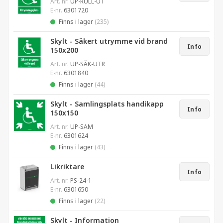
Art. nr.
UP-RULL-UT
E-nr.
6301720
Finns i lager
(235)
Skylt - Säkert utrymme vid brand
Info
150x200
Art. nr.
UP-SÄK-UTR
E-nr.
6301840
Finns i lager
(44)
Skylt - Samlingsplats handikapp
Info
150x150
Art. nr.
UP-SAM
E-nr.
6301624
Finns i lager
(43)
Likriktare
Info
Art. nr.
PS-24-1
E-nr.
6301650
Finns i lager
(22)
Skylt - Information