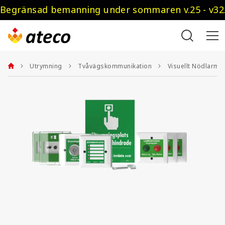
Begränsad bemanning under sommaren v.25 - v32.
Utrymning
Tvåvägskommunikation
Visuellt Nödlarm u