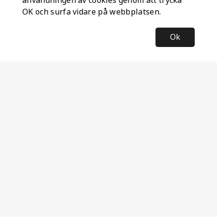
användningen av cookies genom att trycka
OK och surfa vidare på webbplatsen.
Ok
Information
Företagsinformation
Ateco Safety AB
Kumlavägen 63
179 75 SKÅ
Sverige
Nyhetsbrev