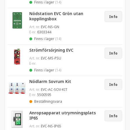
Finns i lager
(14)
Nödstation EVC Grön utan
Info
kopplingsbox
Art. nr.
EVC-NS-GN
E-nr.
6303344
Finns i lager
(14)
Strömförsörjning EVC
Info
Art. nr.
EVC-MS-PSU
E-nr.
Finns i lager
(14)
Nödlarm Sovrum Kit
Info
Art. nr.
EVC-AC-SOV-KIT
E-nr.
5500595
Beställningsvara
Anropsapparat utrymningsplats
Info
IP65
Art. nr.
EVC-NS-IP65