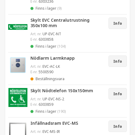
E-nr.
6303236
Finns i lager
(9)
Skylt EVC Centralutrustning
Info
350x100 mm
Art. nr.
UP-EVC-NT
E-nr.
6303858
Finns i lager
(104)
Nödlarm Larmknapp
Info
Art. nr.
EVC-AC-LK
E-nr.
5500590
Beställningsvara
Skylt Nödtelefon 150x150mm
Info
Art. nr.
UP-EVC-NS-2
E-nr.
6303859
Finns i lager
(190)
Infällnadsram EVC-MS
Info
Art. nr.
EVC-MS-IR