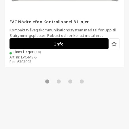
EVC Nödtelefon Kontrollpanel 8 Linjer
Kompakt tvåvägskommunikationssystem med tal för upp till
8 utrymningsplatser. Robust och enkel att installera.
Info
Finns i lager
(18)
Art. nr.
EVC-MS-8
E-nr.
6303093