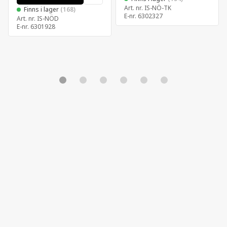
Art. nr.
IS-NÖ-TK
Finns i lager
(168)
E-nr.
6302327
Art. nr.
IS-NÖD
E-nr.
6301928