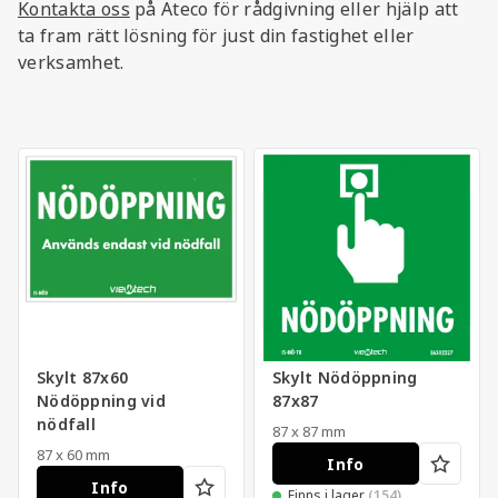
Kontakta oss
på Ateco för rådgivning eller hjälp att
ta fram rätt lösning för just din fastighet eller
verksamhet.
Skylt 87x60
Skylt Nödöppning
Nödöppning vid
87x87
nödfall
87 x 87 mm
87 x 60 mm
Info
Info
Finns i lager
(154)