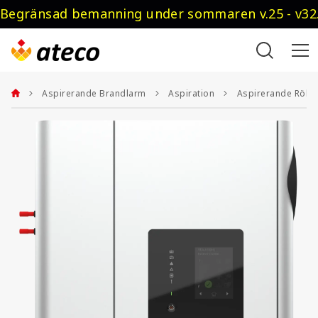
Begränsad bemanning under sommaren v.25 - v32.
Aspirerande Brandlarm
Aspiration
Aspirerande Rökd