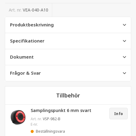
Art. nr.
VEA-040-A10
Produktbeskrivning
Specifikationer
Dokument
Frågor & Svar
Tillbehör
Samplingspunkt 6 mm svart
Info
Art. nr.
VSP-982-B
E-nr.
Beställningsvara