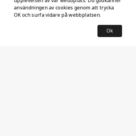
upplevelsen av vår webbplats. Du godkänner
användningen av cookies genom att trycka
OK och surfa vidare på webbplatsen.
Ok
Information
Företagsinformation
Ateco Safety AB
Kumlavägen 63
179 75 SKÅ
Sverige