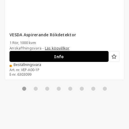
VESDA Aspirerande Rökdetektor
1 Rör, 1000 kvm
Anskaffningsvara -
Läs köpvillkor
Info
Beställningsvara
Art. nr.
VEP-A00-1P
E-nr.
6303099